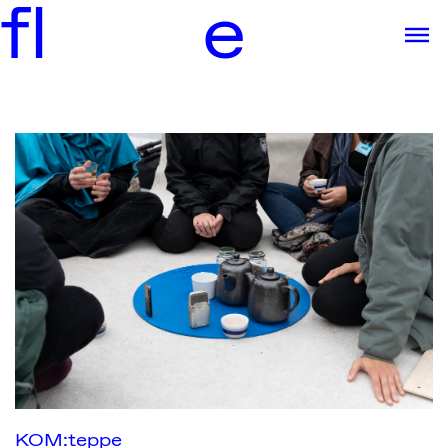
f
l
e
KOM:teppe