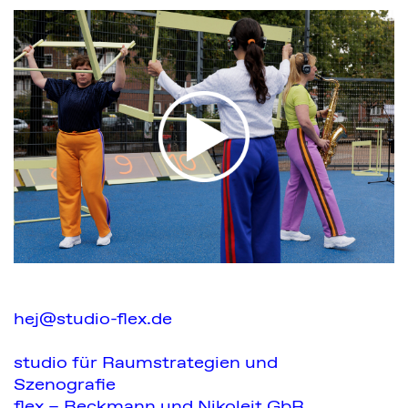
hej@studio-flex.de
studio für Raumstrategien und
Szenografie
flex – Beckmann und Nikoleit GbR