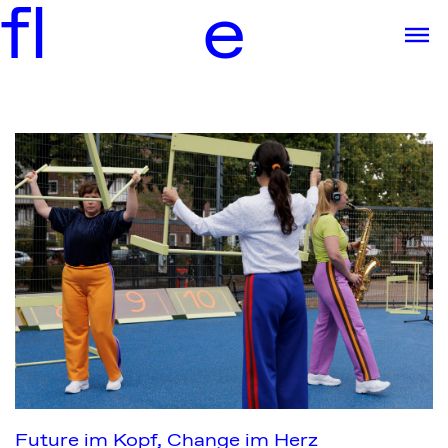
f
l
e
Future im Kopf, Change im Herz