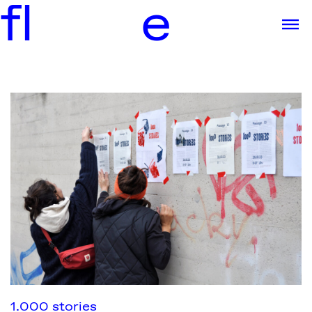
f
l
e
1.000 stories