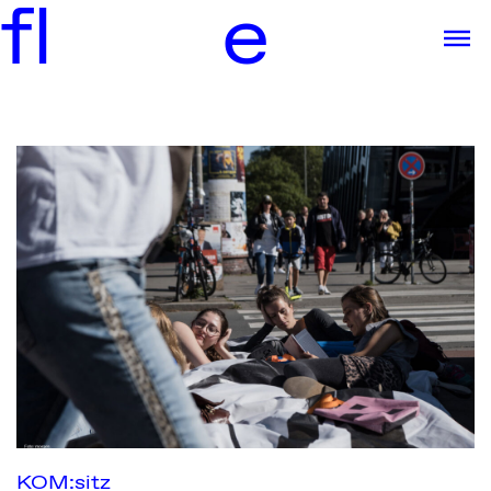
f
l
e
KOM:sitz