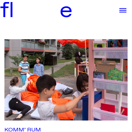
f
l
e
KOMM’ RUM