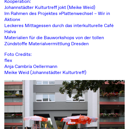
Kooperation:
Johannstädter Kulturtreff jokt
(Meike Weid)
Im Rahmen des
Projektes »Plattenwechsel – Wir in
Aktion«
Leckeres Mittagessen durch das
interkulturelle Café
Halva
Materialien für die Bauworkshops von der tollen
Zündstoffe Materialvermittlung Dresden
Foto Credits:
flex
Anja Cambría Oellermann
Meike Weid (Johannstädter Kulturtreff)