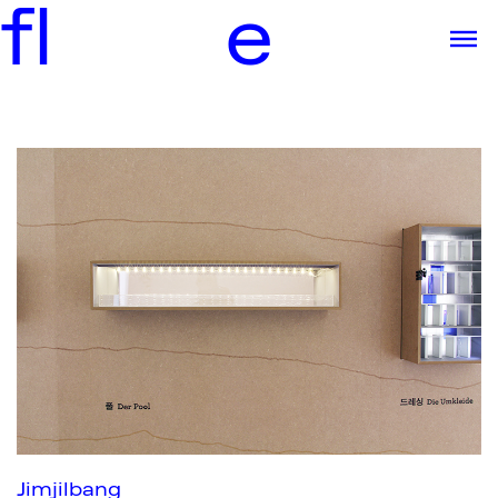
f
l
e
Jimjilbang