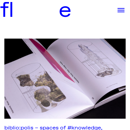
f
l
e
biblio:polis – spaces of #knowledge,