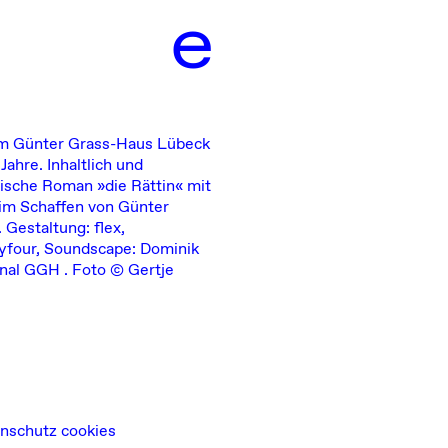
e
im Günter Grass-Haus Lübeck
ahre. Inhaltlich und
tische Roman »die Rättin« mit
im Schaffen von Günter
 Gestaltung: flex,
yfour
, Soundscape:
Dominik
anal GGH
. Foto © Gertje
nschutz cookies