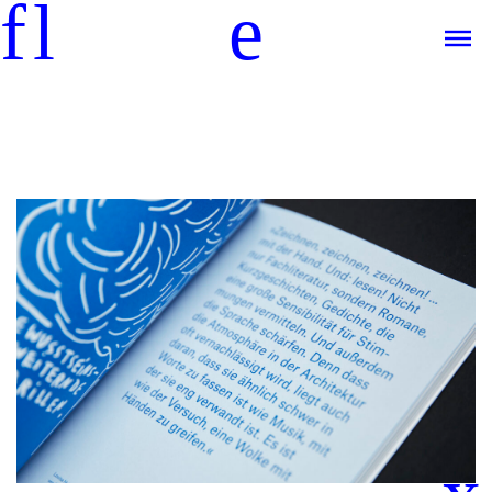
f
l
e