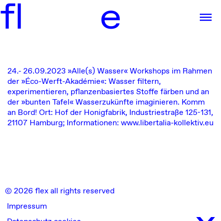
f
l
e
24.- 26.09.2023
»Alle(s) Wasser« Workshops im Rahmen
der »Éco-Werft-Akadémie«: Wasser filtern,
experimentieren, pflanzenbasiertes Stoffe färben und an
der »bunten Tafel« Wasserzukünfte imaginieren. Komm
an Bord!
Ort: Hof der Honigfabrik, Industriestraße 125-131,
21107 Hamburg; Informationen:
www.libertalia-kollektiv.eu
© 2026 flex all rights reserved
x
Impressum